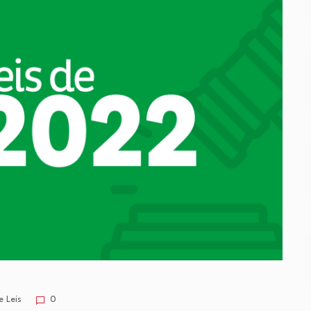
e Leis
0