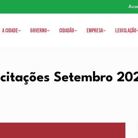
Aco
A cidade
Governo
Cidadão
Empresa
Legislação
icitações Setembro 20