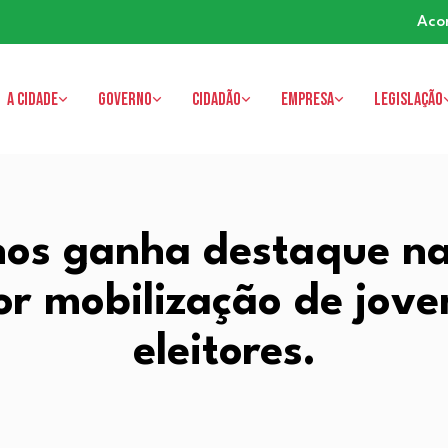
Aco
A cidade
Governo
Cidadão
Empresa
Legislação
hos ganha destaque na
or mobilização de jove
eleitores.