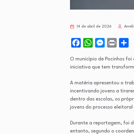
14 de abril de 2026
Améli
Facebook
WhatsApp
Messen
Prin
S
O município de Pocinhos fo
iniciativa que tem transform
A matéria apresentou o tra
incentivando jovens a tirare
dentro das escolas, os pró
jovens do processo eleitoral
Durante a reportagem, foi d
entanto, segundo o coordena