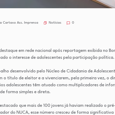
Notícias
a Cartaxo Ass. Imprensa
0
ger
t
hare
i destaque em rede nacional após reportagem exibida no
Bom
ado o interesse de adolescentes pela participação política.
balho desenvolvido pelo Núcleo de Cidadania de Adolescen
m o título de eleitor e a vivenciarem, pela primeira vez, o 
prios adolescentes têm atuado como multiplicadores de inf
 de forma simples e direta.
estacado que mais de 100 jovens já haviam realizado o pré-
dor do NUCA, esse número cresceu de forma significativa n