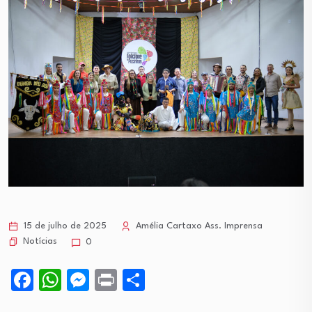
15 de julho de 2025
Amélia Cartaxo Ass. Imprensa
Notícias
0
Facebook
WhatsApp
Messenger
Print
Share