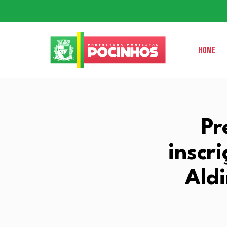
Home
Pr
inscr
Ald