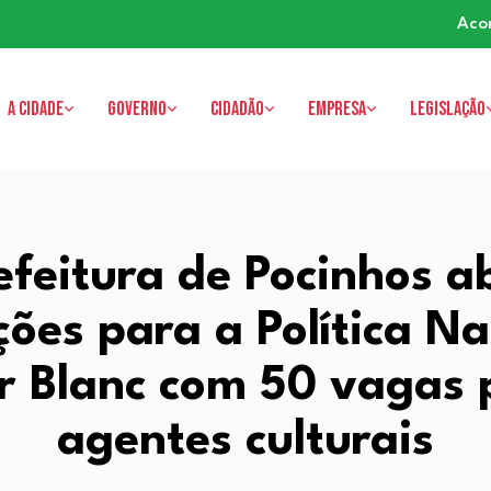
Aco
A cidade
Governo
Cidadão
Empresa
Legislação
efeitura de Pocinhos a
ições para a Política Na
ir Blanc com 50 vagas 
agentes culturais